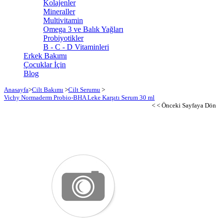
Kolajenler
Mineraller
Multivitamin
Omega 3 ve Balık Yağları
Probiyotikler
B - C - D Vitaminleri
Erkek Bakımı
Çocuklar İçin
Blog
Anasayfa
>
Cilt Bakımı
>
Cilt Serumu
>
Vichy Normaderm Probio-BHA Leke Karşıtı Serum 30 ml
< < Önceki Sayfaya Dön