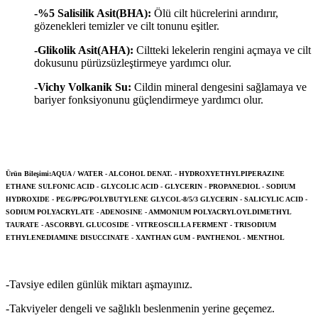
-%5 Salisilik Asit(BHA):
Ölü cilt hücrelerini arındırır,
gözenekleri temizler ve cilt tonunu eşitler.
-Glikolik Asit(AHA):
Ciltteki lekelerin rengini açmaya ve cilt
dokusunu pürüzsüzleştirmeye yardımcı olur.
-
Vichy Volkanik Su:
Cildin mineral dengesini sağlamaya ve
bariyer fonksiyonunu güçlendirmeye yardımcı olur.
Ürün Bileşimi:AQUA / WATER - ALCOHOL DENAT. - HYDROXYETHYLPIPERAZINE
ETHANE SULFONIC ACID - GLYCOLIC ACID - GLYCERIN - PROPANEDIOL - SODIUM
HYDROXIDE - PEG/PPG/POLYBUTYLENE GLYCOL-8/5/3 GLYCERIN - SALICYLIC ACID -
SODIUM POLYACRYLATE - ADENOSINE - AMMONIUM POLYACRYLOYLDIMETHYL
TAURATE - ASCORBYL GLUCOSIDE - VITREOSCILLA FERMENT - TRISODIUM
ETHYLENEDIAMINE DISUCCINATE - XANTHAN GUM - PANTHENOL - MENTHOL
-Tavsiye edilen günlük miktarı aşmayınız.
-Takviyeler dengeli ve sağlıklı beslenmenin yerine geçemez.